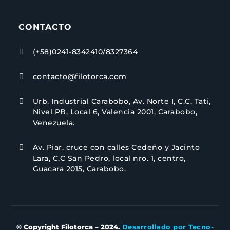
CONTACTO
(+58)0241-8342410/8327364

contacto@filotorca.com

Urb. Industrial Carabobo, Av. Norte I, C.C. Tati,

Nivel PB, Local 6, Valencia 2001, Carabobo,
Venezuela.
Av. Piar, cruce con calles Cedeño y Jacinto

Lara, C.C San Pedro, local nro. 1, centro,
Guacara 2015, Carabobo.
© Copyright Filotorca – 2024.
Desarrollado por Tecno-