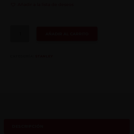
Añadir a la lista de deseos
CINTA
AÑADIR AL CARRITO
MÉTRICA
30608
STANLEY
CANTIDAD
CATEGORÍA:
STANLEY
DESCRIPCIÓN