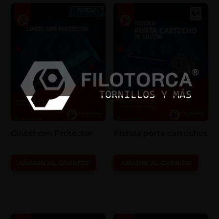
Cincel con Protector
Pistola porta cartuchos
AÑADIR AL CARRITO
AÑADIR AL CARRITO