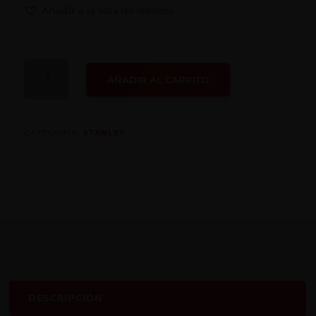
Añadir a la lista de deseos
NIVEL
AÑADIR AL CARRITO
TORPEDO
43-
511
STANLEY
CATEGORÍA:
STANLEY
CANTIDAD
DESCRIPCIÓN