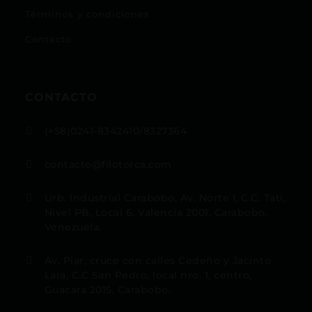
Términos y condiciones
Contacto
CONTACTO
(+58)0241-8342410/8327364

contacto@filotorca.com

Urb. Industrial Carabobo, Av. Norte I, C.C. Tati,

Nivel PB, Local 6, Valencia 2001, Carabobo,
Venezuela.
Av. Piar, cruce con calles Cedeño y Jacinto

Lara, C.C San Pedro, local nro. 1, centro,
Guacara 2015, Carabobo.