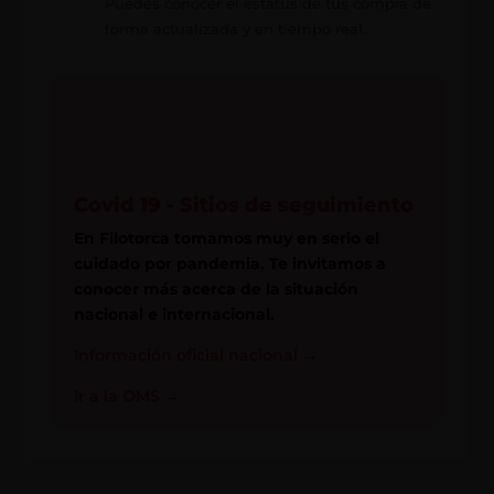
Puedes conocer el estatus de tus compra de
forma actualizada y en tiempo real.
Covid 19 - Sitios de seguimiento
En Filotorca tomamos muy en serio el
cuidado por pandemia. Te invitamos a
conocer más acerca de la situación
nacional e internacional.
Información oficial nacional
→
Ir a la OMS
→