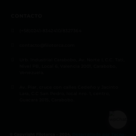
CONTACTO
(+58)0241-8342410/8327364

contacto@filotorca.com

Urb. Industrial Carabobo, Av. Norte I, C.C. Tati,

Nivel PB, Local 6, Valencia 2001, Carabobo,
Venezuela.
Av. Piar, cruce con calles Cedeño y Jacinto

Lara, C.C San Pedro, local nro. 1, centro,
Guacara 2015, Carabobo.
© Copyright Filotorca – 2024.
Desarrollado por Tecno-