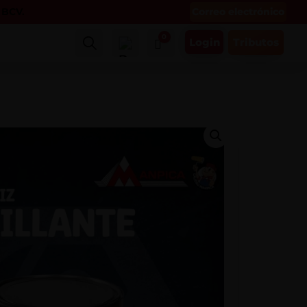
Correo electrónico
l BCV.
0
Login
Tributos
Buscar
Carro
$
0.00
Mi