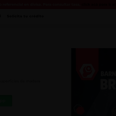
 referencial en divisa. Para consultar tasa,
click acá para ir a
Solicita tu crédito
 superficies de madera
App