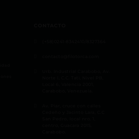
CONTACTO
(+58)0241-8342410/8327364

contacto@filotorca.com

cidad
Urb. Industrial Carabobo, Av.

iones
Norte I, C.C. Tati, Nivel PB,
Local 6, Valencia 2001,
Carabobo, Venezuela.
Av. Piar, cruce con calles

Cedeño y Jacinto Lara, C.C
San Pedro, local nro. 1,
centro, Guacara 2015,
Carabobo.