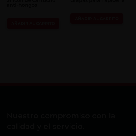
Silicón de Cartucho
Grapas para Tapicería
anti-hongos
AÑADIR AL CARRITO
AÑADIR AL CARRITO
Nuestro compromiso con la
calidad y el servicio.