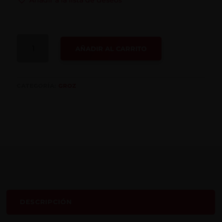
Añadir a la lista de deseos
BOMBA
AÑADIR AL CARRITO
ROTATIVA
GROZ
CANTIDAD
CATEGORÍA:
GROZ
DESCRIPCIÓN