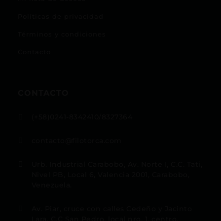
Políticas de privacidad
Términos y condiciones
Contacto
CONTACTO
(+58)0241-8342410/8327364

contacto@filotorca.com

Urb. Industrial Carabobo, Av. Norte I, C.C. Tati,

Nivel PB, Local 6, Valencia 2001, Carabobo,
Venezuela.
Av. Piar, cruce con calles Cedeño y Jacinto

Lara, C.C San Pedro, local nro. 1, centro,