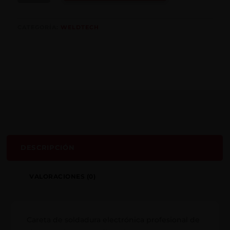
SOLDAR
AZUL
CANTIDAD
CATEGORÍA:
WELDTECH
DESCRIPCIÓN
VALORACIONES (0)
Careta de soldadura electrónica profesional de