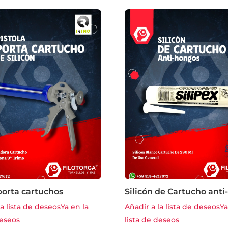
porta cartuchos
Silicón de Cartucho ant
la lista de deseos
Ya en la
Añadir a la lista de deseos
Ya
deseos
lista de deseos