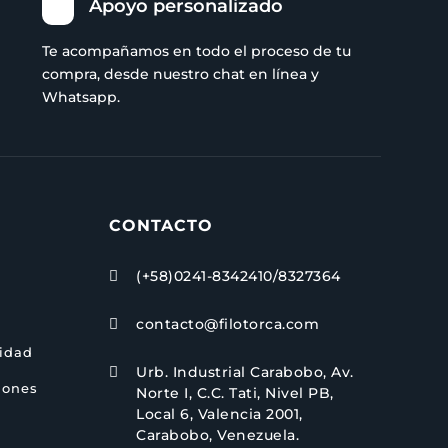
Apoyo personalizado
Te acompañamos en todo el proceso de tu
compra, desde nuestro chat en línea y
Whatsapp.
CONTACTO
(+58)0241-8342410/8327364

contacto@filotorca.com

cidad
Urb. Industrial Carabobo, Av.

iones
Norte I, C.C. Tati, Nivel PB,
Local 6, Valencia 2001,
Carabobo, Venezuela.