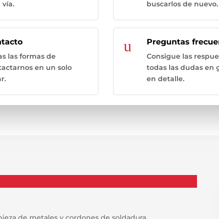
 vía.
buscarlos de nuevo.
s
tacto
u
Preguntas frecue
as las formas de
Consigue las respue
tactarnos en un solo
todas las dudas en 
r.
en detalle.
mpieza de metales y cordones de soldadura