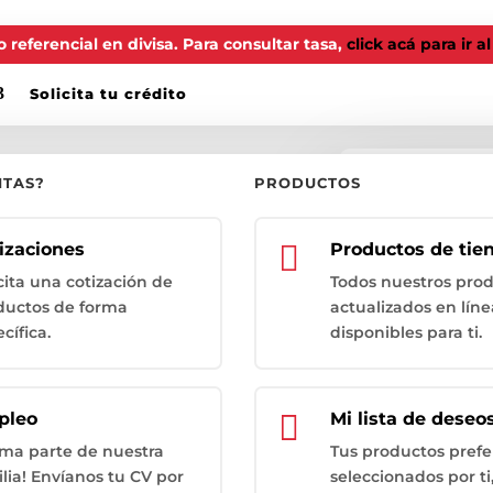
 referencial en divisa. Para consultar tasa,
click acá para ir a
Solicita tu crédito
ITAS?
PRODUCTOS
¿Buscando un pr
ADO
Búsqueda
de
izaciones

Productos de tie
productos
cita una cotización de
Todos nuestros pro
ductos de forma
actualizados en líne
rchado
cífica.
disponibles para ti.
o limpieza de metales y
pleo

Mi lista de deseo
rma parte de nuestra
Tus productos prefe
lia! Envíanos tu CV por
seleccionados por ti,