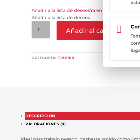
esta
Añadir a la lista de deseos
Ya en la lista de deseo
Añadir a la lista de deseos
Cepillo

Con
Añadir al carrito
de
Tod
Copa
con
Entorchado
luga
cantidad
CATEGORÍA:
TRUPER
DESCRIPCIÓN
VALORACIONES (0)
Ideal para trabajo pesado, desbaste rapido como li