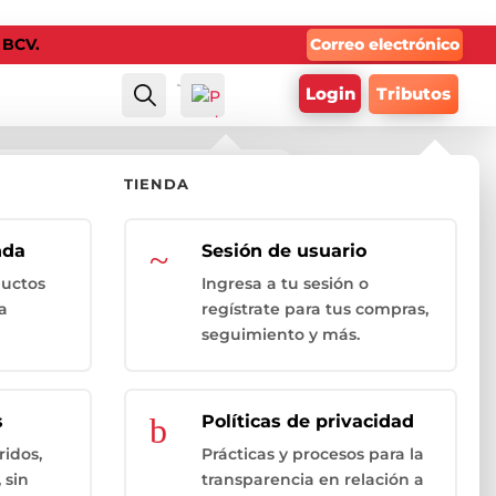
Correo electrónico
l BCV.
Carro
0
$
0.00
Login
Tributos
Buscar
TIENDA
oducto específico?
nda
~
Sesión de usuario
Mi
ductos
Ingresa a tu sesión o
lista
a
regístrate para tus compras,
-
seguimiento y más.
s
b
Políticas de privacidad
ridos,
Prácticas y procesos para la
 sin
transparencia en relación a