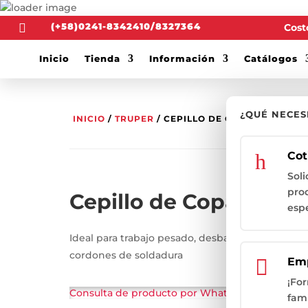
(+58)0241-8342410/8327364
Costo

Inicio
Tienda
Información
Catálogos
¿QUÉ NECES
INICIO
/
TRUPER
/ CEPILLO DE COPA ENTORCH
h
Cot
Soli
pro
Cepillo de Copa Ento
espe
Ideal para trabajo pesado, desbaste rapido com
cordones de soldadura

Em
¡Fo
Consulta de producto por WhatsApp
fami