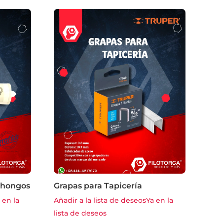
i-hongos
Grapas para Tapicería
 en la
Añadir a la lista de deseos
Ya en la
lista de deseos