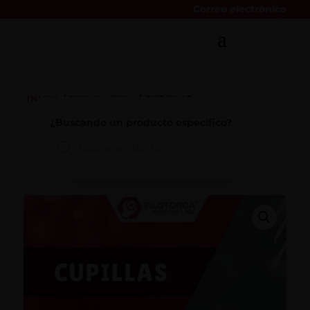
Correo electrónico
INICIO
/
TORNILLERIA
/ CUPILLAS
¿Buscando un producto específico?
Búsqueda
de
productos