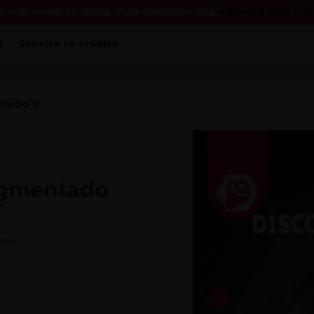
 referencial en divisa. Para consultar tasa,
click acá para ir a
Solicita tu crédito
NTADO 7¨
egmentado
nte.