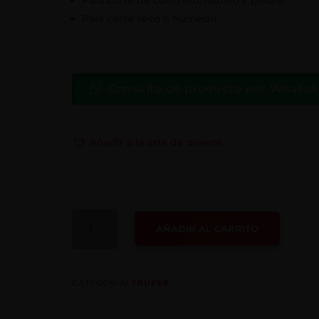
Para corte seco o húmedo.
Consulta de producto por Whats
Añadir a la lista de deseos
DISCO
AÑADIR AL CARRITO
DIAMANTADO
SEGMENTADO
7¨
CANTIDAD
CATEGORÍA:
TRUPER