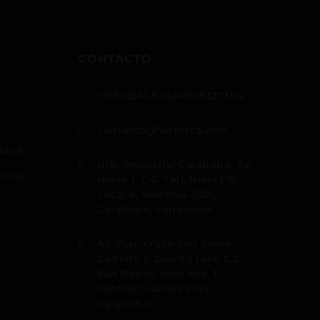
CONTACTO
(+58)0241-8342410/8327364

contacto@filotorca.com

cidad
Urb. Industrial Carabobo, Av.

iones
Norte I, C.C. Tati, Nivel PB,
Local 6, Valencia 2001,
Carabobo, Venezuela.
Av. Piar, cruce con calles

Cedeño y Jacinto Lara, C.C
San Pedro, local nro. 1,
centro, Guacara 2015,
Carabobo.