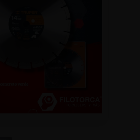
list
a -