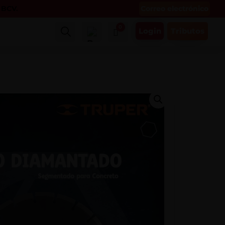
Correo electrónico
l BCV.
0
Login
Tributos
Buscar
Carro
$
0.00
Mi