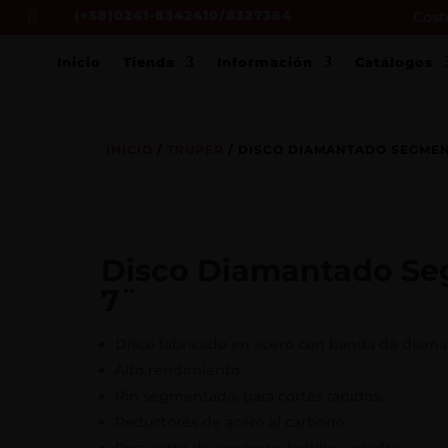
(+58)0241-8342410/8327364
Costo

Inicio
Tienda
Información
Catálogos
INICIO
/
TRUPER
/ DISCO DIAMANTADO SEGME
Disco Diamantado S
7¨
Disco fabricado en acero con banda de diama
Alto rendimiento.
Rin segmentado, para cortes rápidos.
Reductores de acero al carbono.
Para corte de concreto, ladrillo y piedra.