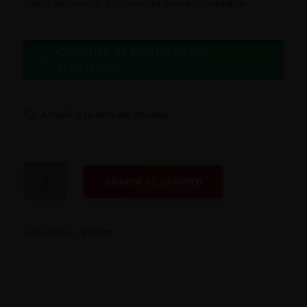
cualquier metal. Incluyendo acero inoxidable.
Consulta de producto por
WhatsApp
Añadir a la lista de deseos
DISCO
AÑADIR AL CARRITO
PARA
ESMERIL
DE
7"
CATEGORÍA:
BAHCO
CANTIDAD