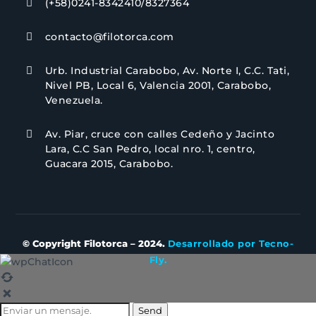
(+58)0241-8342410/8327364

contacto@filotorca.com

Urb. Industrial Carabobo, Av. Norte I, C.C. Tati,

Nivel PB, Local 6, Valencia 2001, Carabobo,
Venezuela.
Av. Piar, cruce con calles Cedeño y Jacinto

Lara, C.C San Pedro, local nro. 1, centro,
Guacara 2015, Carabobo.
© Copyright Filotorca – 2024.
Desarrollado por Tecno-
Fly.
Send