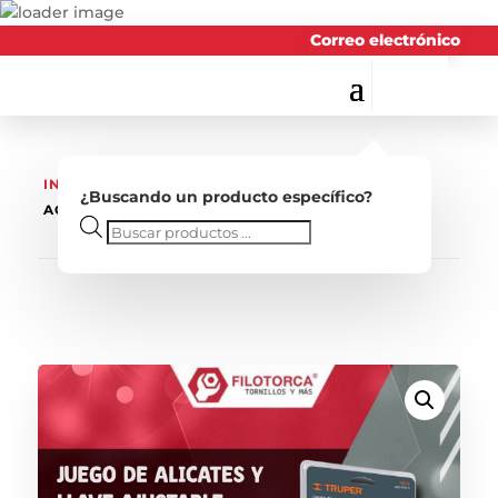
Correo electrónico
INICIO
/
TRUPER
/ JUEGO DE ALICATES Y LLAVE
¿Buscando un producto específico?
AGUSTABLE
Búsqueda
de
productos