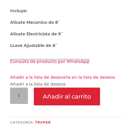
Incluye:
Alicate Mecanico de 8¨
Alicate Electricista de 9¨
LLave Ajustable de 8¨
Consulta de producto por WhatsApp
Añadir a la lista de deseos
Ya en la lista de deseos
Añadir a la lista de deseos
Juego
Añadir al carrito
de
Alicates
y
Llave
CATEGORÍA:
TRUPER
Agustable
cantidad