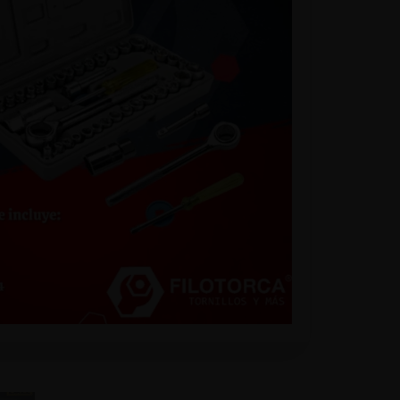
list
a -