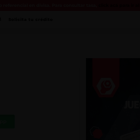
 referencial en divisa. Para consultar tasa,
click acá para ir a
Solicita tu crédito
App