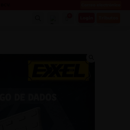
Correo electrónico
l BCV.
0
Login
Tributos
Buscar
Carro
$
0.00
Mi