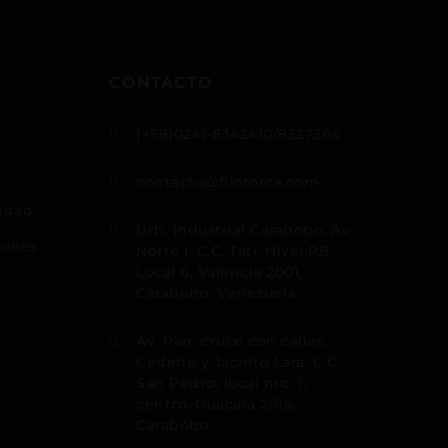
CONTACTO
(+58)0241-8342410/8327364

contacto@filotorca.com

cidad
Urb. Industrial Carabobo, Av.

iones
Norte I, C.C. Tati, Nivel PB,
Local 6, Valencia 2001,
Carabobo, Venezuela.
Av. Piar, cruce con calles

Cedeño y Jacinto Lara, C.C
San Pedro, local nro. 1,
centro, Guacara 2015,
Carabobo.