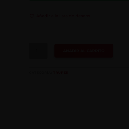
Añadir a la lista de deseos
PISTOLA
AÑADIR AL CARRITO
ELECTRICA
PARA
PINTAR
CANTIDAD
CATEGORÍA:
TRUPER