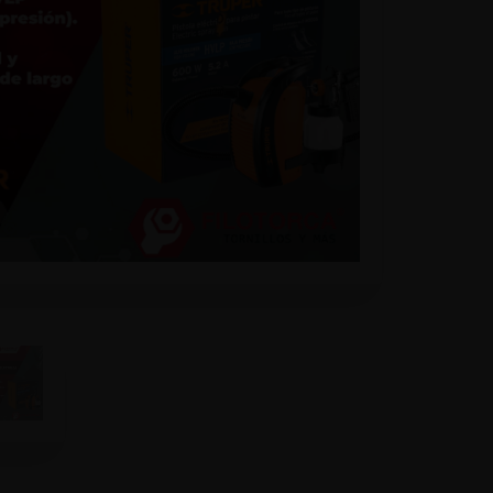
list
a -