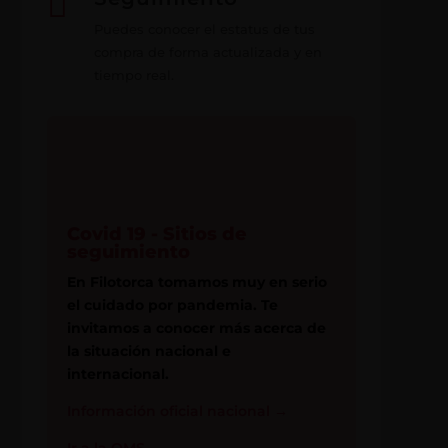

Puedes conocer el estatus de tus
compra de forma actualizada y en
tiempo real.
Covid 19 - Sitios de
seguimiento
En Filotorca tomamos muy en serio
el cuidado por pandemia. Te
invitamos a conocer más acerca de
la situación nacional e
internacional.
Información oficial nacional
→
Ir a la OMS
→