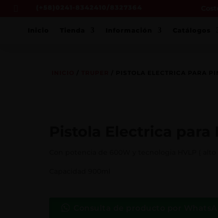
(+58)0241-8342410/8327364
Costo

Inicio
Tienda
Información
Catálogos
INICIO
/
TRUPER
/ PISTOLA ELECTRICA PARA P
Pistola Electrica para 
Con potencia de 600W y tecnologia HVLP ( alto 
Capacidad 900ml
Consulta de producto por Whats