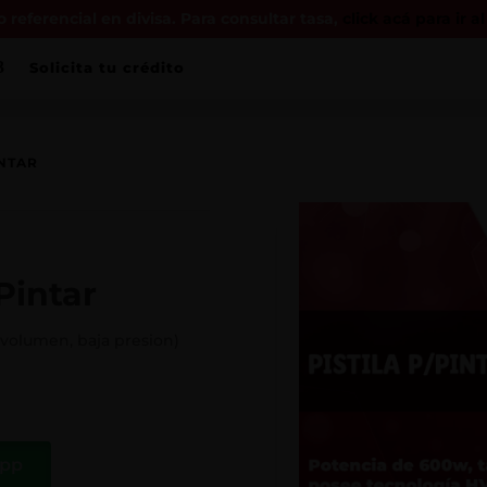
 referencial en divisa. Para consultar tasa,
click acá para ir a
Solicita tu crédito
INTAR
Pintar
volumen, baja presion)
App