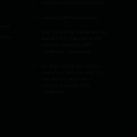
(+58)0241-8342410/8327364

contacto@filotorca.com

cidad
Urb. Industrial Carabobo, Av.

iones
Norte I, C.C. Tati, Nivel PB,
Local 6, Valencia 2001,
Carabobo, Venezuela.
Av. Piar, cruce con calles

Cedeño y Jacinto Lara, C.C
San Pedro, local nro. 1,
centro, Guacara 2015,
Carabobo.