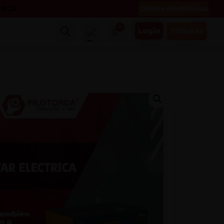
Correo electrónico
l BCV.
0
Login
Tributos
Buscar
Carro
$
0.00
Mi