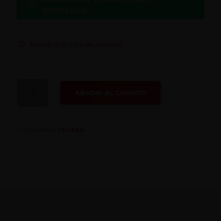
WhatsApp
Añadir a la lista de deseos
PISTOLA
AÑADIR AL CARRITO
PARA
LIMPIEZA
DE
MÁQUINAS,
CATEGORÍA:
TRUPER
CUERDA
1/4"
NPT
CANTIDAD