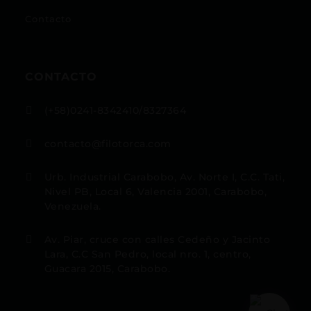
Contacto
CONTACTO
(+58)0241-8342410/8327364

contacto@filotorca.com

Urb. Industrial Carabobo, Av. Norte I, C.C. Tati,

Nivel PB, Local 6, Valencia 2001, Carabobo,
Venezuela.
Av. Piar, cruce con calles Cedeño y Jacinto

Lara, C.C San Pedro, local nro. 1, centro,
Guacara 2015, Carabobo.